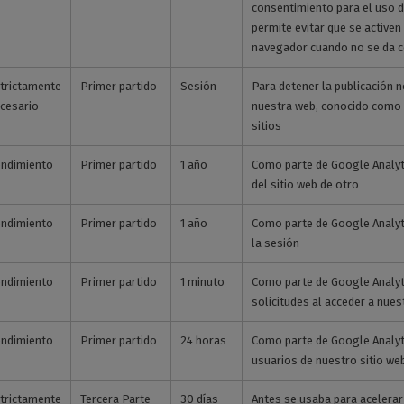
consentimiento para el uso d
permite evitar que se activen
navegador cuando no se da c
trictamente
Primer partido
Sesión
Para detener la publicación 
cesario
nuestra web, conocido como f
sitios
ndimiento
Primer partido
1 año
Como parte de Google Analytic
del sitio web de otro
ndimiento
Primer partido
1 año
Como parte de Google Analyt
la sesión
ndimiento
Primer partido
1 minuto
Como parte de Google Analyti
solicitudes al acceder a nues
ndimiento
Primer partido
24 horas
Como parte de Google Analytic
usuarios de nuestro sitio we
trictamente
Tercera Parte
30 días
Antes se usaba para acelerar