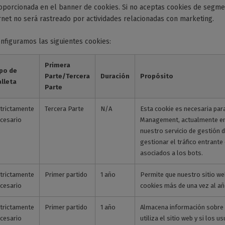
oporcionada en el banner de cookies. Si no aceptas cookies de segme
rnet no será rastreado por actividades relacionadas con marketing.
configuramos las siguientes cookies:
Primera
po de
Parte/Tercera
Duración
Propósito
lleta
Parte
trictamente
Tercera Parte
N/A
Esta cookie es necesaria par
cesario
Management, actualmente en 
nuestro servicio de gestión d
gestionar el tráfico entrante
asociados a los bots.
trictamente
Primer partido
1 año
Permite que nuestro sitio we
cesario
cookies más de una vez al añ
trictamente
Primer partido
1 año
Almacena información sobre 
cesario
utiliza el sitio web y si los 