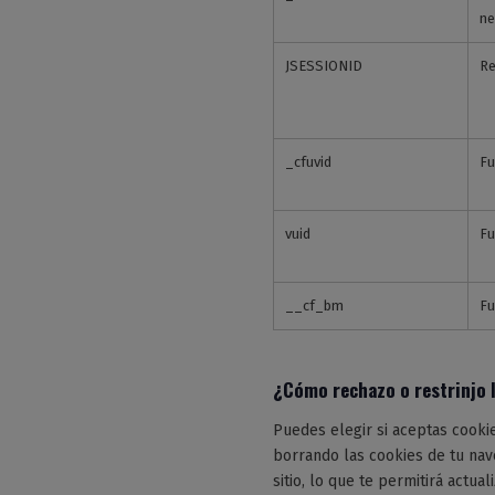
ne
JSESSIONID
Re
_cfuvid
Fu
vuid
Fu
__cf_bm
Fu
¿Cómo rechazo o restrinjo 
Puedes elegir si aceptas cooki
borrando las cookies de tu nav
sitio, lo que te permitirá actual