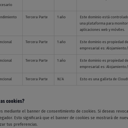
cesario
ndimiento
Tercera Parte
1 año
Este dominio está controlado
una plataforma para monitori
aplicaciones web y móviles.
ncional
Tercera Parte
1 año
Este dominio es propiedad de 
empresarial es: Alojamiento
ncional
Tercera Parte
1 año
Este dominio es propiedad de 
empresarial es: Alojamiento
ncional
Tercera Parte
N/A
Esto es una galleta de Clou
las cookies?
es mediante el banner de consentimiento de cookies. Si deseas revoca
egador. Esto significará que el banner de cookies se mostrará de nuev
izar tus preferencias.