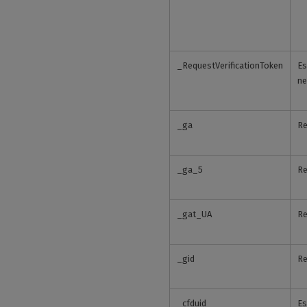
_RequestVerificationToken
Es
ne
_ga
Re
_ga_5
Re
_gat_UA
Re
_gid
Re
_cfduid
Es